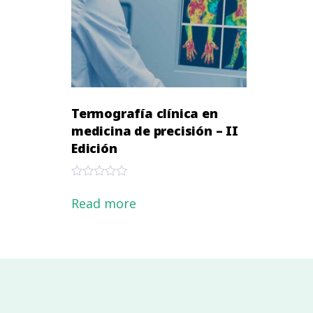
Termografía clínica en
medicina de precisión – II
Edición
Rated
0
Read more
out
of
5