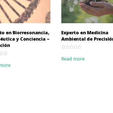
to en Biorresonancia,
Experto en Medicina
éutica y Conciencia –
Ambiental de Precisió
ición
Rated
0
Read more
out
 more
of
5