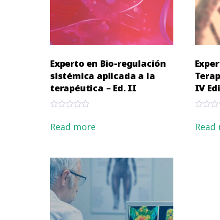
Experto en Bio-regulación
Exper
sistémica aplicada a la
Terap
terapéutica – Ed. II
IV Ed
Rated
Rated
0
0
Read more
Read
out
out
of
of
5
5