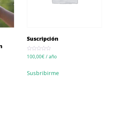
Suscripción
n
Rated
100,00
€
/ año
0
out
of
Susbribirme
5